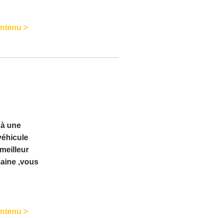
ontenu >
 à une
véhicule
meilleur
maine ,vous
ontenu >