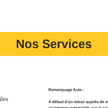
s
Nos services
Zone D'inte
Nos Services
Remorquage Auto :
les
A défaut d'un retour auprès de v
assistance automobile, par la su