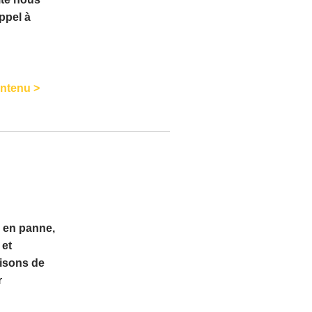
ppel à
ontenu >
r en panne,
 et
aisons de
r