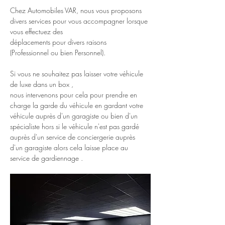
Chez Automobiles VAR, nous vous proposons 
divers services pour vous accompagner lorsque 
vous effectuez des
déplacements pour divers raisons
(Professionnel ou bien Personnel).
Si vous ne souhaitez pas laisser votre véhicule 
de luxe dans un box ,
nous intervenons pour cela pour prendre en 
charge la garde du véhicule en gardant votre 
véhicule auprès d'un garagiste ou bien d'un 
spécialiste hors si le véhicule n'est pas gardé 
auprès d'un service de conciergerie auprès 
d'un garagiste alors cela laisse place au 
service de gardiennage .