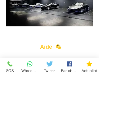
<Précédent
Suivant >
Aide
Contact
SOS
WhatsApp
Twitter
Facebook
Actualité
Devenir Partenaire
A propos
Accueil
Devis