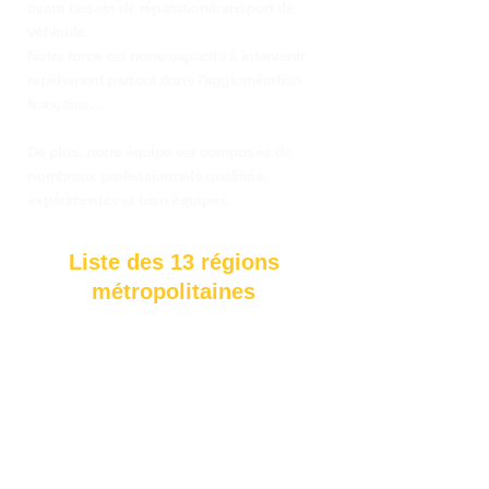
ayant besoin de réparation/transport de
véhicule.
Notre force est notre capacité à intervenir
rapidement partout dans l'agglomération
française. ..
De plus, notre équipe est composée de
nombreux professionnels qualifiés,
expérimentés et bien équipés.
Liste des 13 régions
métropolitaines
Bretagne
Normandie
Ile-De-France
Hauts-De-France
Grand Est
Bourgogne-France-Comté