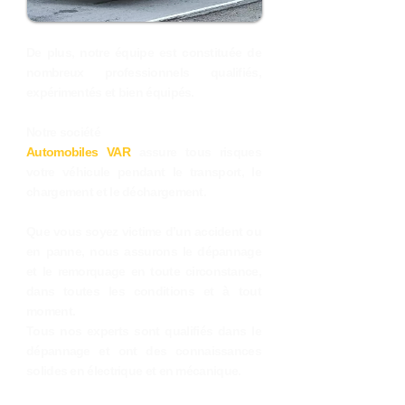
De plus, notre équipe est constituée de
nombreux professionnels qualifiés,
expérimentés et bien équipés.
Notre société
Automobiles VAR
assure tous risques
votre véhicule pendant le transport, le
chargement et le déchargement.
Que vous soyez victime d’un accident ou
en panne, nous assurons le dépannage
et le remorquage en toute circonstance,
dans toutes les conditions et à tout
moment.
Tous nos experts sont qualifiés dans le
dépannage et ont des connaissances
solides en électrique et en mécanique.