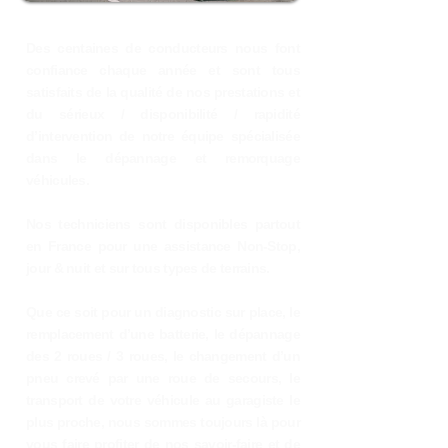
Des centaines de conducteurs nous font
confiance chaque année et sont tous
satisfaits de la qualité de nos prestations et
du sérieux / disponibilité / rapidité
d’intervention de notre équipe spécialisée
dans le dépannage et remorquage
véhicules.
Nos techniciens sont disponibles partout
en France pour une assistance Non-Stop,
jour & nuit et sur tous types de terrains.
Que ce soit pour un diagnostic sur place, le
remplacement d’une batterie, le dépannage
des 2 roues / 3 roues, le changement d’un
pneu crevé par une roue de secours, le
transport de votre véhicule au garagiste le
plus proche, nous sommes toujours là pour
vous faire profiter de nos savoir-faire et de