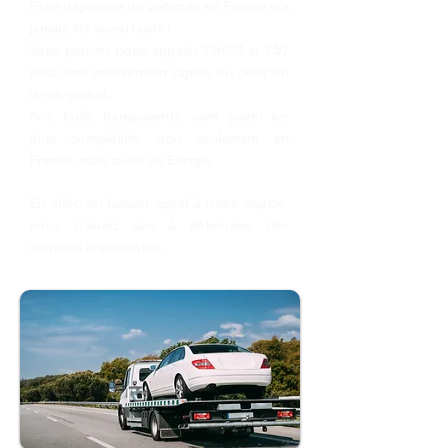
Faire dépanner un véhicule en France n’a
jamais été aussi facile !
Vous pouvez nous appeler 24h/24 et 7J/7
pour une intervention rapide ou pour un
devis gratuit.
Nos tarifs transparents sont parmi les
plus compétitifs, non seulement en
France, mais aussi en Europe.
En effet, en faisant appel à notre équipe,
vous n’aurez pas à débourser des
sommes importantes.