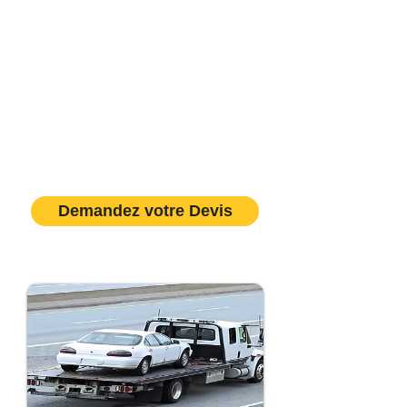
Auvergne-Rhône-Alpes
Provence-Alpes-Côte-D'azur
Corse
Occitanie
Nouvelle-Aquitaine
Centre-Val de Loire
Pays de la Loire
Demandez votre Devis