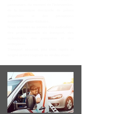
parcourues, du moment de l’intervention,
de la fourniture éventuelle de pièces
détachées et des prestations
supplémentaires réalisées.
Nous sommes au service des particuliers,
des professionnels du transport, des
collectivités, des garagistes et des
entreprises.
Transport sécurisé, pas cher, rapide et
soigné seront toujours au rendez-vous !