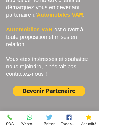
auprès de nombreux clients et
démarquez-vous en devenant
partenaire d'
Automobiles VAR
.
Automobiles VAR
est ouvert à
toute proposition et mises en
relation.
Vous êtes intéressés et souhaitez
nous rejoindre, n'hésitait pas ,
contactez-nous !
Devenir Partenaire
Aide
SOS
WhatsApp
Twitter
Facebook
Actualité
Contact