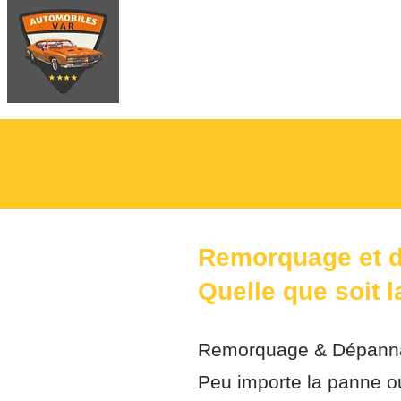
Accueil
Devi
Remorquage et 
Quelle que soit l
Remorquage & Dépanna
Peu importe la panne ou