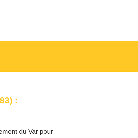
rvention
Faq
(83
)
:
tement du Var pour