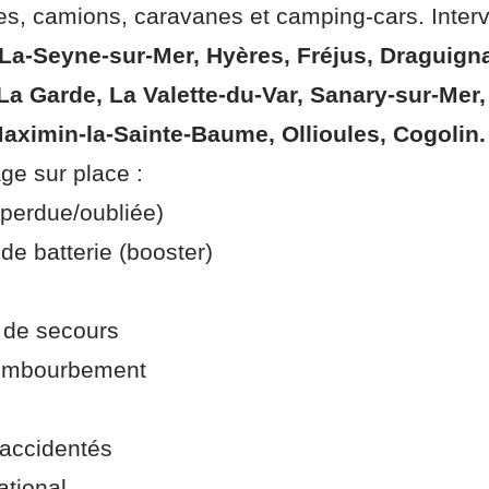
ires, camions, caravanes et camping‑cars. Inter
 La-Seyne-sur-Mer, Hyères, Fréjus, Draguign
La Garde, La Valette‑du‑Var, Sanary‑sur‑Mer,
Maximin‑la‑Sainte‑Baume, Ollioules, Cogolin.
ge sur place :
 perdue/oubliée)
e batterie (booster)
 de secours
‑embourbement
accidentés
ational