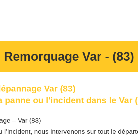
s
Nos services
Zone D'inte
Remorquage Var - (83)
dépannage Var
(83)
a panne ou l'incident dans le Var
ge – Var (83)
 l’incident, nous intervenons sur tout le dépar