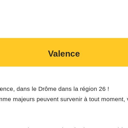
s
Nos services
Zone D'inte
Valence
alence, dans le Drôme dans la région 26 !
me majeurs peuvent survenir à tout moment, v