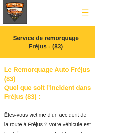
Service de remorquage
Fréjus - (83)
Le Remorquage A
uto Fré
jus
(83)
Quel que soit l’incident dans
Fréjus
(83
)
:
Êtes-vous victime d’un accident de
la route à Fréjus ? Votre véhicule est