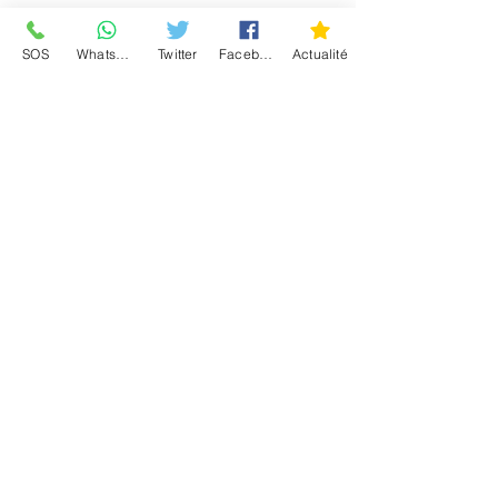
SOS
WhatsApp
Twitter
Facebook
Actualité
Information
Actualité
Paiement
Qui sommes-nous ?
Mentions-légales
Politique de confidentialité
Conditions d'utilisation
Communauté