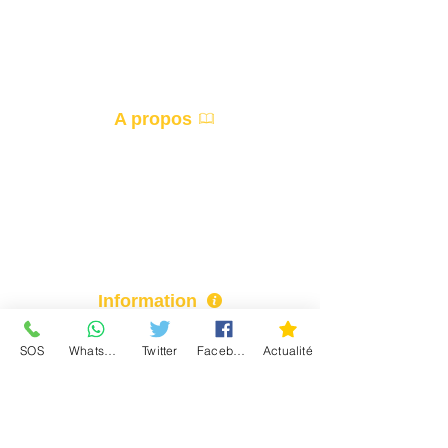
Contact
Devenir Partenaire
A propos
Accueil
Devis
Information
Actualité
SOS
WhatsApp
Twitter
Facebook
Actualité
Paiement
Qui sommes-nous ?