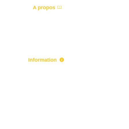
A propos
Accueil
Devis
Information
Actualité
Paiement
Qui sommes-nous ?
Mentions-légales
Politique de confidentialité