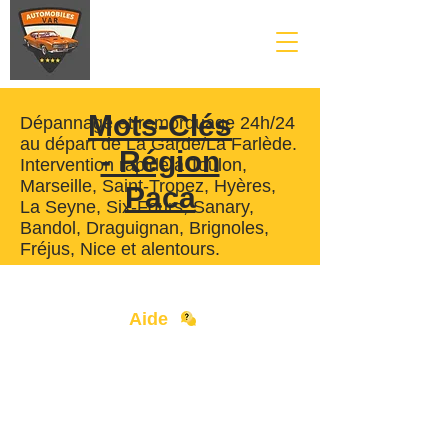
Mots-Clés
Dépannage et remorquage 24h/24
au départ de La Garde/La Farlède.
- Région
Intervention rapide à Toulon,
Marseille, Saint-Tropez, Hyères,
Paca
La Seyne, Six-Fours, Sanary,
Bandol, Draguignan, Brignoles,
Fréjus, Nice et alentours.
Aide
Contact
Devenir Partenaire