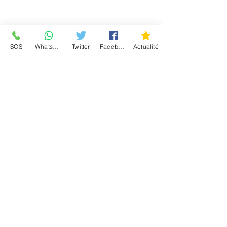
Conditions d'utilisation
SOS
WhatsApp
Twitter
Facebook
Actualité
Communauté
4.9 / 5 - (589 votes)