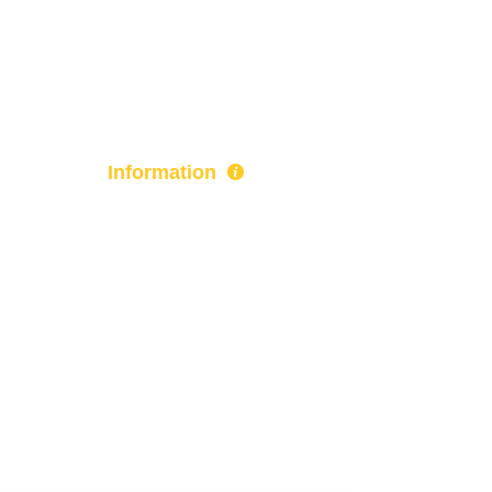
Accueil
Devis
Information
Actualité
Paiement
Qui sommes-nous ?
Mentions-légales
Politique de confidentialité
Conditions d'utilisation