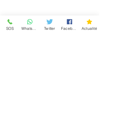
Conditions d'utilisation
SOS
WhatsApp
Twitter
Facebook
Actualité
Communauté
4.9 / 5 - (589 votes)