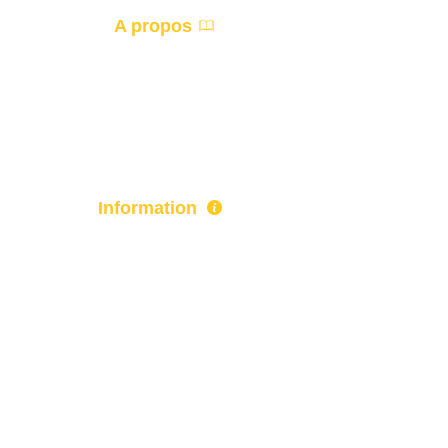
A propos
Accueil
Devis
Information
Actualité
Paiement
Qui sommes-nous ?
Mentions-légales
Politique de confidentialité